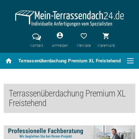
account_circle
favorite_border
shopping_cart
Kontakt
Anmelden
Merkliste
Warenkorb
home
Terrassenüberdachung Premium XL Freistehend
Terrassenüberdachung Premium XL
Freistehend
Previous
Nex
Slide 1 of 4