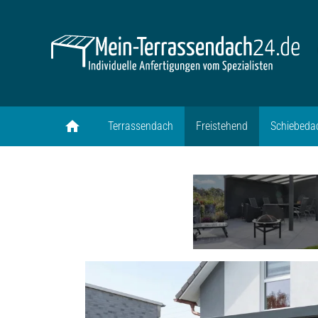
home
Terrassendach
Freistehend
Schiebeda