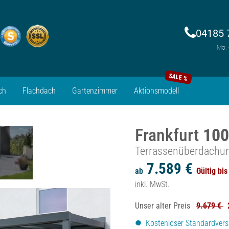
04185 
Mo. 
SALE %
ch
Flachdach
Gartenzimmer
Aktionsmodell
Frankfurt
100
Terrassenüberdachu
7.589 €
ab
Gültig bi
inkl. MwSt.
Unser alter Preis
9.679 €
Kostenloser Standardver