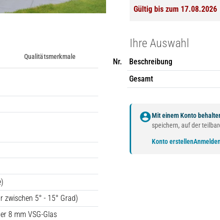
Gültig bis zum 17.08.2026
Ihre Auswahl
Qualitätsmerkmale
Nr.
Beschreibung
Gesamt
account_circle
Mit einem Konto behalten
speichern, auf der teilb
Konto erstellen
Anmelde
e)
ar zwischen 5° - 15° Grad)
der 8 mm VSG-Glas