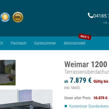
04185 
Mo. 
SALE %
ch
Flachdach
Gartenzimmer
Aktionsmodell
Weimar
1200
Terrassenüberdachu
7.879 €
ab
Gültig bi
inkl. MwSt.
Unser alter Preis
10.079 €
Kostenloser Standardver