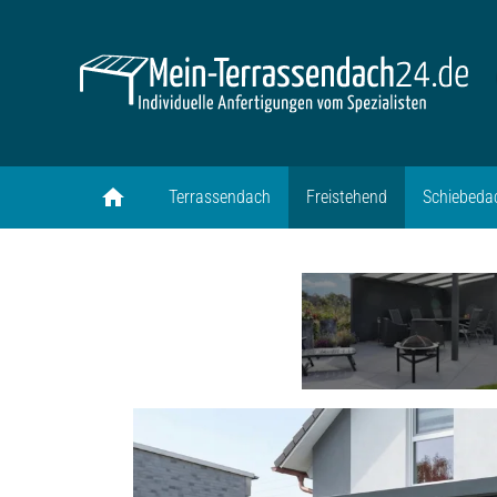
home
Terrassendach
Freistehend
Schiebeda