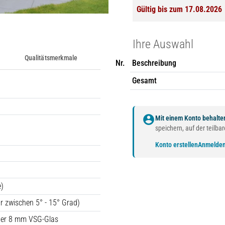
Gültig bis zum 17.08.2026
Ihre Auswahl
Qualitätsmerkmale
Nr.
Beschreibung
Gesamt
account_circle
Mit einem Konto behalten
speichern, auf der teilb
Konto erstellen
Anmelde
e)
ar zwischen 5° - 15° Grad)
der 8 mm VSG-Glas