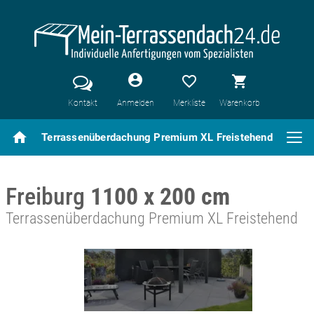
account_circle
favorite_border
shopping_cart
Kontakt
Anmelden
Merkliste
Warenkorb
home
Terrassenüberdachung Premium XL Freistehend
Freiburg
1100 x 200 cm
Terrassenüberdachung Premium XL Freistehend