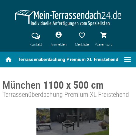
account_circle
favorite_border
shopping_cart
Kontakt
Anmelden
Merkliste
Warenkorb
home
Terrassenüberdachung Premium XL Freistehend
München
1100 x 500 cm
Terrassenüberdachung Premium XL Freistehend