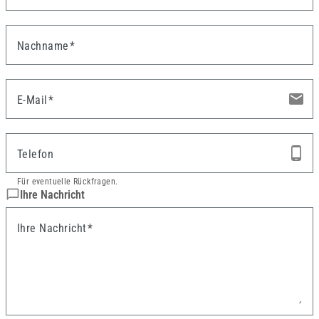
Nachname
email
E-Mail
phone_android
Telefon
Für eventuelle Rückfragen.
chat_bubble_outline
Ihre Nachricht
Ihre Nachricht