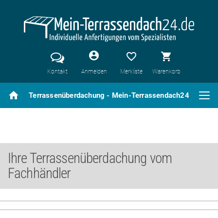
account_circle
favorite_border
shopping_cart
Kontakt
Anmelden
Merkliste
Warenkorb
home
Terrassenüberdachung - Mein-Terrassendach24
Previous
N
Slide 1 of 4
Ihre Terrassenüberdachung vom
Fachhändler