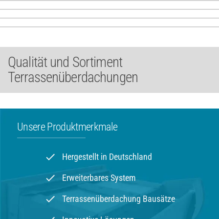
Qualität und Sortiment
Terrassenüberdachungen
Unsere Produktmerkmale
done
Hergestellt in Deutschland
done
Erweiterbares System
done
Terrassen­überdachung Bausätze