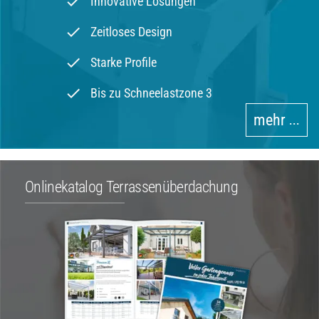
done
Innovative Lösungen
done
Zeitloses Design
done
Starke Profile
done
Bis zu Schneelastzone 3
mehr
•••
Onlinekatalog Terrassenüberdachung